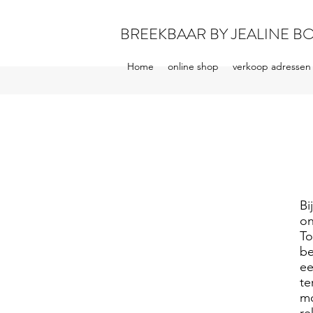
BREEKBAAR BY JEALINE B
Home
online shop
verkoop adressen
Bi
on
To
be
ee
te
mo