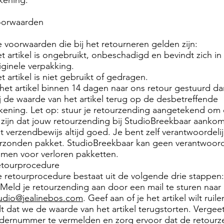
kening.
oorwaarden
 voorwaarden die bij het retourneren gelden zijn:
t artikel is ongebruikt, onbeschadigd en bevindt zich in
iginele verpakking.
t artikel is niet gebruikt of gedragen.
 het artikel binnen 14 dagen naar ons retour gestuurd da
j de waarde van het artikel terug op de desbetreffende
kening. Let op: stuur je retourzending aangetekend om 
 zijn dat jouw retourzending bij StudioBreekbaar aanko
t verzendbewijs altijd goed. Je bent zelf verantwoordelij
rzonden pakket. StudioBreekbaar kan geen verantwoord
men voor verloren pakketten.
etourprocedure
 retourprocedure bestaat uit de volgende drie stappen:
 Meld je retourzending aan door een mail te sturen naar
udio@jealinebos.com
. Geef aan of je het artikel wilt ruile
lt dat we de waarde van het artikel terugstorten. Vergeet
dernummer te vermelden en zorg ervoor dat de retourz