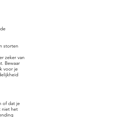
 de
n storten
er zeker van
mt. Bewaar
k voor je
elijkheid
n of dat je
 niet het
ending