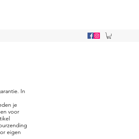
rantie. In
eden je
len voor
ikel
tourzending
or eigen