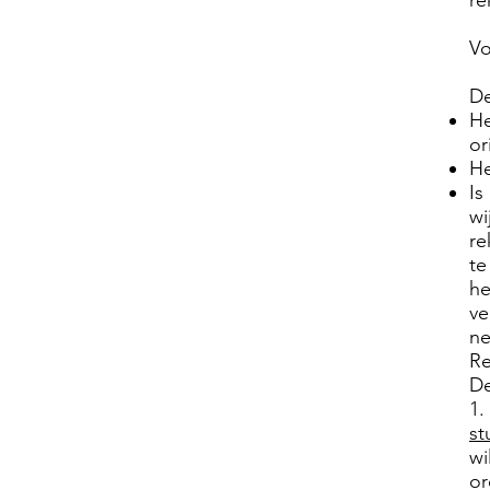
re
V
De
He
or
He
Is
wi
re
te
he
ve
ne
R
De
1.
st
wi
or