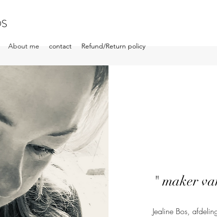
OS
About me
contact
Refund/Return policy
" maker va
Jealine Bos,
afdelin