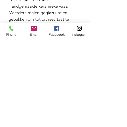
Handgemaakte keramieke vaas.
Meerdere malen geglazuurd en
gebakken om tot dit resultaat te
komen. Daarna nog een maal een
laagje luster en een laaste stook in de
Phone
Email
Facebook
Instagram
oven voor deze oogstrelende vaas.
Met een doorsnede van 35 cm een hele
flinke dame !!!
©2021door BREEKBAAR BY JEALINE BOS.