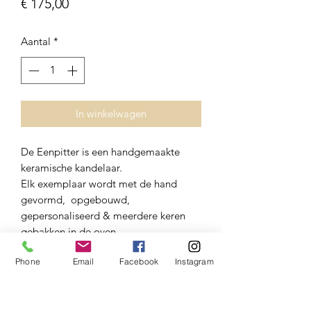
Prijs
€ 175,00
Aantal
*
In winkelwagen
De Eenpitter is een handgemaakte
keramische kandelaar.
Elk exemplaar wordt met de hand
gevormd, opgebouwd,
gepersonaliseerd & meerdere keren
gebakken in de oven
en afgewerkt met een echt laagje
Phone
Email
Facebook
Instagram
goud.
Door dit organisch proces is geen